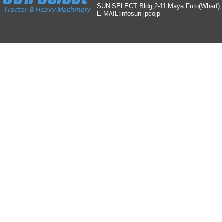
SUN SELECT Bldg,2-11,Maya Futo(Wharf)
E-MAIL:info
sun-jp
co
jp