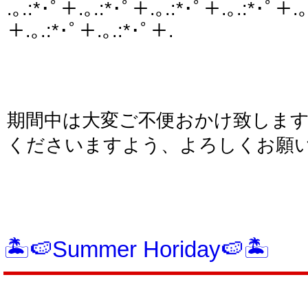
.｡.:*･ﾟ＋.｡.:*･ﾟ＋.｡.:*･ﾟ＋.｡.:*･ﾟ＋.｡
＋.｡.:*･ﾟ＋.｡.:*･ﾟ＋.
期間中は大変ご不便おかけ致しま
くださいますよう、よろしくお願
🏝️🍉Summer Horiday🍉🏝️