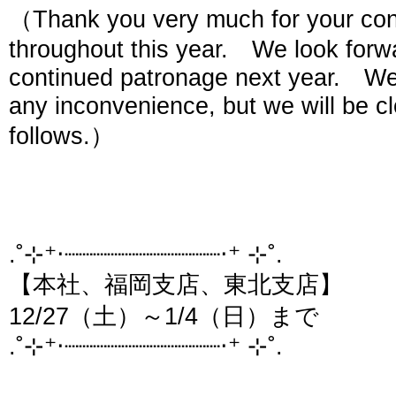
（Thank you very much for your con
throughout this year. We look forw
continued patronage next year. We
any inconvenience, but we will be c
follows.）
.˚⊹⁺‧┈┈┈┈┈┈┈┈┈┈┈‧⁺ ⊹˚.
【本社、福岡支店、東北支店】
12/27（土）～1/4（日）まで
.˚⊹⁺‧┈┈┈┈┈┈┈┈┈┈┈‧⁺ ⊹˚.